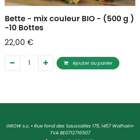
Bette - mix couleur BIO - (500 g )
-10 Bottes
22,00
€
Ajouter au panier
GROW s.c.
•
Rue fond des Saussalles 175, 1457 Walhain
•
TVA BE0712716507